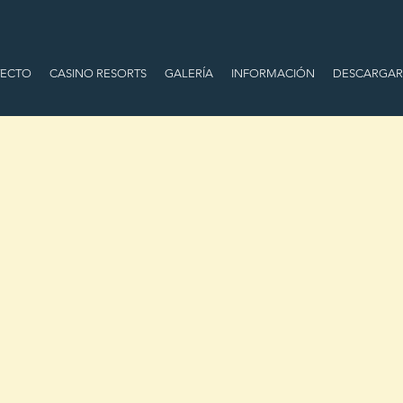
YECTO
CASINO RESORTS
GALERÍA
INFORMACIÓN
DESCARGAR