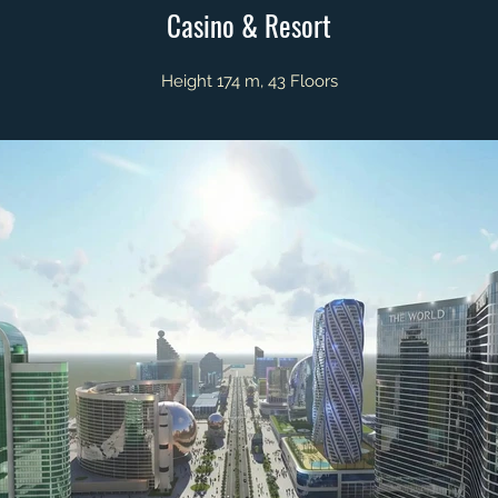
Casino & Resort
Height 174 m, 43 Floors