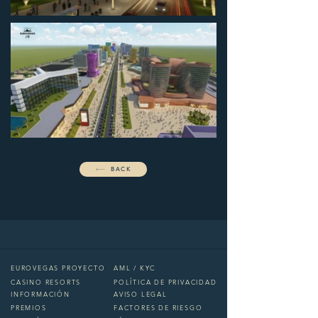
BACK
EUROVEGAS PROYECTO
AML / KYC
CASINO RESORTS
POLÍTICA DE PRIVACIDAD
INFORMACIÓN
AVISO LEGAL
PREMIOS
FACTORES DE RIESGO