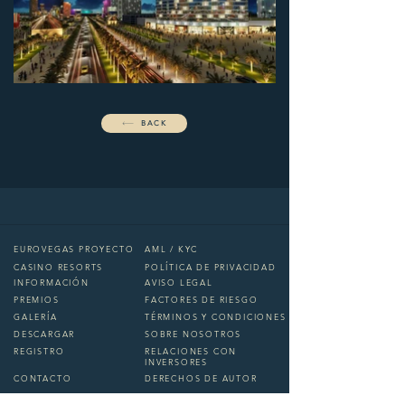
BACK
EUROVEGAS PROYECTO
AML / KYC
CASINO RESORTS
POLÍTICA DE PRIVACIDAD
INFORMACIÓN
AVISO LEGAL
PREMIOS
FACTORES DE RIESGO
GALERÍA
TÉRMINOS Y CONDICIONES
DESCARGAR
SOBRE NOSOTROS
REGISTRO
RELACIONES CON
INVERSORES
CONTACTO
DERECHOS DE AUTOR